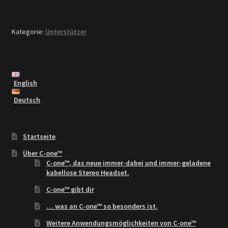
Kategorie:
Unterstützer
English
Deutsch
Startseite
Über C-one™
C-one™
, das neue
immer-dabei
und
immer-geladene
kabellose Stereo Headset.
C-one™ gibt dir
… was an C-one™ so besonders ist.
Weitere Anwendungsmöglichkeiten von C-one™