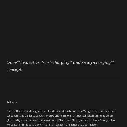
C-one™ innovative 2-in-1-charging™ and 2-way-charging™
concept.
Fußnote:
* Schnellladen des Mobilgeräts wird unterstützt auch mit C-one™ angesteckt. Die maximale
Ladespannung an der Ladebuchse von C-one™ darf 9V nicht überschreiten um beide Geräte
gleichzeitig zu aufzuladen. Bis maximal 12V kann das Mobilgerät durch C-one™ aufgeladen
werden, allerdings wird C-one™ hier nicht geladen um Schaden zu vermeiden.