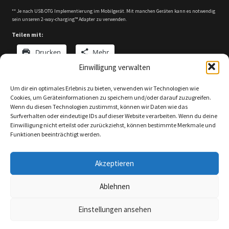
** Je nach USB OTG Implementierung im Mobilgerät. Mit manchen Geräten kann es notwendig
sein unseren 2-way-charging™ Adapter zu verwenden.
Teilen mit:
Drucken
Mehr
Einwilligung verwalten
Um dir ein optimales Erlebnis zu bieten, verwenden wir Technologien wie
Cookies, um Geräteinformationen zu speichern und/oder darauf zuzugreifen.
Kategorie:
Unterstützer
Wenn du diesen Technologien zustimmst, können wir Daten wie das
Surfverhalten oder eindeutige IDs auf dieser Website verarbeiten. Wenn du deine
Einwilligung nicht erteilst oder zurückziehst, können bestimmte Merkmale und
Funktionen beeinträchtigt werden.
Veröffentlicht am
2018-04-16
von
Thomas
—
Kommentar
hinterlassen
Akzeptieren
Weitere
Ablehnen
Anwendungsmöglichkeit
Einstellungen ansehen
en von C-one™