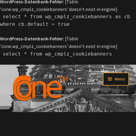
WordPress-Datenbank-Fehler:
[Table
'cone.wp_cmplz_cookiebanners' doesn't exist in engine]
select * from wp_cmplz_cookiebanners as cb
where cb.default = true
WordPress-Datenbank-Fehler:
[Table
'cone.wp_cmplz_cookiebanners' doesn't exist in engine]
select * from wp_cmplz_cookiebanners
Zur
Zum
Menü
Navigation
Inhalt
springen
springen
Startseite
Über C-one™