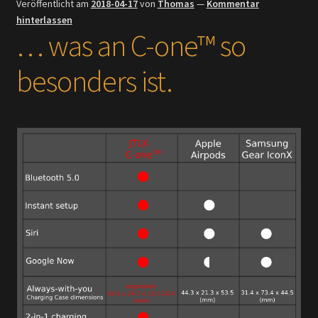
Veröffentlicht am
2018-04-17
von
Thomas
—
Kommentar
hinterlassen
… was an C-one™ so
besonders ist.