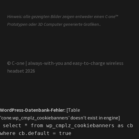
Hinweis: alle gezeigten Bilder zeigen entweder einen C-one™
.
Prototypen oder 3D Computer generierte Grafiken.
© C-one | always-with-you and easy-to-charge wireless
headset 2026
WordPress-Datenbank-Fehler:
[Table
'cone.wp_cmplz_cookiebanners' doesn't exist in engine]
select * from wp_cmplz_cookiebanners as cb
where cb.default = true