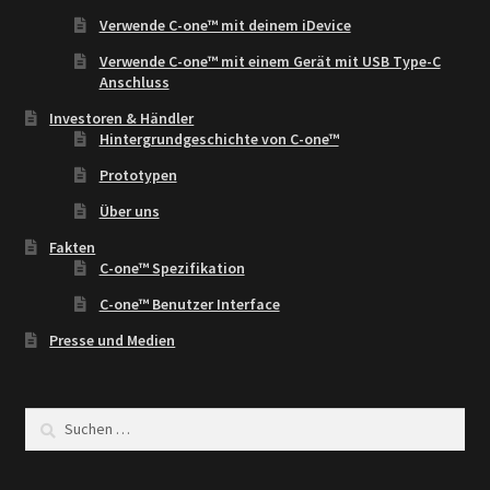
Verwende C-one™ mit deinem iDevice
Verwende C-one™ mit einem Gerät mit USB Type-C
Anschluss
Investoren & Händler
Hintergrundgeschichte von C-one™
Prototypen
Über uns
Fakten
C-one™ Spezifikation
C-one™ Benutzer Interface
Presse und Medien
Suchen
nach: