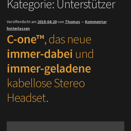
Kategorie:
Unterstützer
Investoren & Händler
Veröffentlicht am
2018-04-20
von
Thomas
—
Kommentar
Fakten
hinterlassen
C-one™
, das neue
Presse und Medien
immer-dabei
und
immer-geladene
kabellose Stereo
Headset.