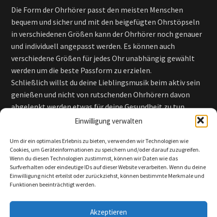
Die Form der Ohrhörer passt den meisten Menschen
bequem und sicher und mit den beigefügten Ohrstöpseln
in verschiedenen Größen kann der Ohrhörer noch genauer
und individuell angepasst werden. Es können auch
verschiedene Größen für jedes Ohr unabhängig gewählt
werden um die beste Passform zu erzielen.
Schließlich willst du deine Lieblingsmusik beim aktiv sein
genießen und nicht von rutschenden Ohrhörern davon
abgelenkt werden etwas für deine Gesundheit zu tun.
Einwilligung verwalten
Um dir ein optimales Erlebnis zu bieten, verwenden wir Technologien wie
Cookies, um Geräteinformationen zu speichern und/oder darauf zuzugreifen.
Wenn du diesen Technologien zustimmst, können wir Daten wie das
Surfverhalten oder eindeutige IDs auf dieser Website verarbeiten. Wenn du deine
Einwilligung nicht erteilst oder zurückziehst, können bestimmte Merkmale und
Funktionen beeinträchtigt werden.
Akzeptieren