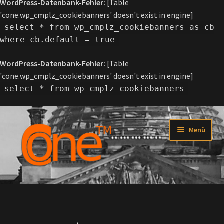
WordPress-Datenbank-Fehler:
[Table
'cone.wp_cmplz_cookiebanners' doesn't exist in engine]
select * from wp_cmplz_cookiebanners as cb
where cb.default = true
WordPress-Datenbank-Fehler:
[Table
'cone.wp_cmplz_cookiebanners' doesn't exist in engine]
select * from wp_cmplz_cookiebanners
Zur
Zum
Menü
Navigation
Inhalt
springen
springen
Startseite
Über C-one™