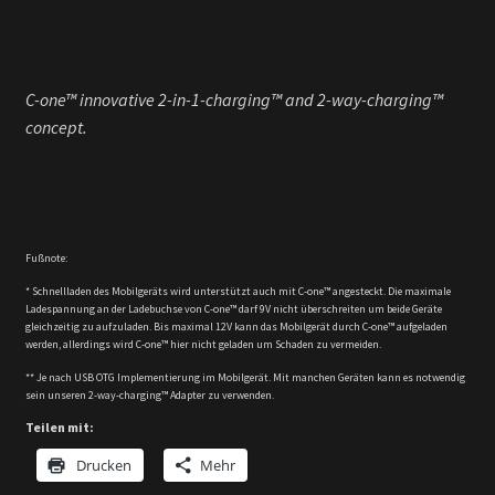
C-one™ innovative 2-in-1-charging™ and 2-way-charging™
concept.
Fußnote:
* Schnellladen des Mobilgeräts wird unterstützt auch mit C-one™ angesteckt. Die maximale
Ladespannung an der Ladebuchse von C-one™ darf 9V nicht überschreiten um beide Geräte
gleichzeitig zu aufzuladen. Bis maximal 12V kann das Mobilgerät durch C-one™ aufgeladen
werden, allerdings wird C-one™ hier nicht geladen um Schaden zu vermeiden.
** Je nach USB OTG Implementierung im Mobilgerät. Mit manchen Geräten kann es notwendig
sein unseren 2-way-charging™ Adapter zu verwenden.
Teilen mit:
Drucken
Mehr