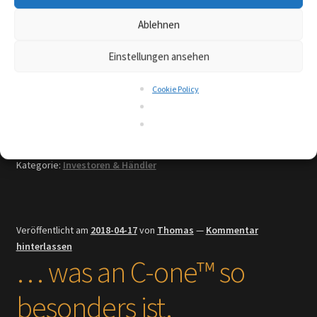
Ablehnen
Einstellungen ansehen
Teilen mit:
Cookie Policy
Drucken
Mehr
Kategorie:
Investoren & Händler
Veröffentlicht am
2018-04-17
von
Thomas
—
Kommentar
hinterlassen
… was an C-one™ so
besonders ist.