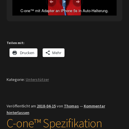
C-one™ mit Adapter an iPhone 5s in Auto-Halterung.
Teilen mit:
Drucken
Mehr
Kategorie:
Unterstützer
Veröffentlicht am
2018-04-15
von
Thomas
—
Kommentar
hinterlassen
C-one™ Spezifikation