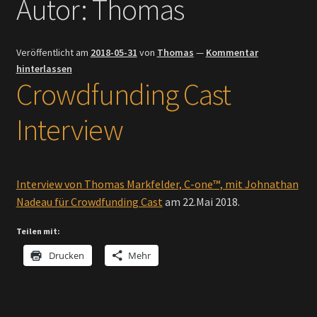
Autor:
Thomas
Investoren & Händler
Veröffentlicht am
2018-05-31
von
Thomas
—
Kommentar
Fakten
hinterlassen
Crowdfunding Cast
Presse und Medien
Interview
Interview von Thomas Markfelder, C-one™, mit Johnathan
Nadeau für Crowdfunding Cast
am 22.Mai 2018.
Teilen mit:
Drucken
Mehr