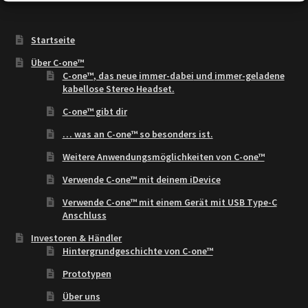
Startseite
Über C-one™
C-one™
, das neue
immer-dabei
und
immer-geladene
kabellose Stereo Headset.
C-one™ gibt dir
… was an C-one™ so besonders ist.
Weitere Anwendungsmöglichkeiten von C-one™
Verwende C-one™ mit deinem iDevice
Verwende C-one™ mit einem Gerät mit USB Type-C
Anschluss
Investoren & Händler
Hintergrundgeschichte von C-one™
Prototypen
Über uns