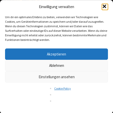
Beitragsnavigation
Beitrag:
dabei
und
immer-geladene
Einwilligung verwalten
kabellose Stereo Headset.
Um dir ein optimales Erlebnis zu bieten, verwenden wir Technologien wie
Cookies, um Geräteinformationen zu speichern und/oder darauf zuzugreifen.
Wenn du diesen Technologien zustimmst, können wir Daten wie das
Surfverhalten oder eindeutige IDs auf dieser Website verarbeiten. Wenn du deine
Einwilligung nicht erteilst oder zurückziehst, können bestimmte Merkmale und
Funktionen beeinträchtigt werden.
Schreibe einen Kommentar
Akzeptieren
Du musst
angemeldet
sein, um einen Kommentar
abzugeben.
Ablehnen
Einstellungen ansehen
Cookie Policy
English
Deutsch