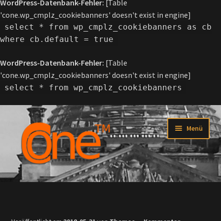
WordPress-Datenbank-Fehler:
[Table
'cone.wp_cmplz_cookiebanners' doesn't exist in engine]
select * from wp_cmplz_cookiebanners as cb
where cb.default = true
WordPress-Datenbank-Fehler:
[Table
'cone.wp_cmplz_cookiebanners' doesn't exist in engine]
select * from wp_cmplz_cookiebanners
Zur
Zum
Menü
Navigation
Inhalt
springen
springen
Startseite
Über C-one™