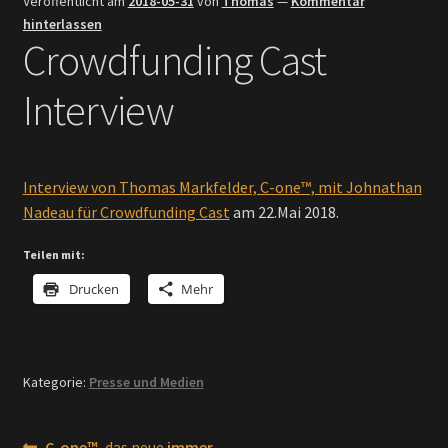
Veröffentlicht am
2018-05-31
von
Thomas
—
Kommentar
hinterlassen
Investoren & Händler
Crowdfunding Cast
Fakten
Interview
Presse und Medien
Interview von Thomas Markfelder, C-one™, mit Johnathan
Nadeau für Crowdfunding Cast
am 22.Mai 2018.
Teilen mit:
Drucken
Mehr
Kategorie:
Presse und Medien
Vorheriger
C-one™
, das neue
immer-