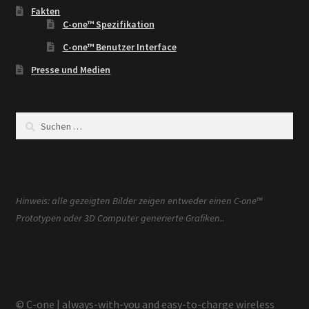
Fakten
C-one™ Spezifikation
C-one™ Benutzer Interface
Presse und Medien
Suchen
nach:
Hinweis: alle gezeigten Bilder zeigen entweder einen C-one™
.
Prototypen oder 3D Computer generierte Grafiken.
© C-one | always-with-you and easy-to-charge wireless